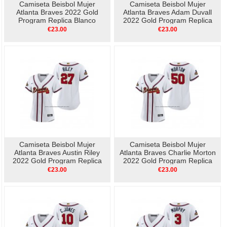
Camiseta Beisbol Mujer
Camiseta Beisbol Mujer
Atlanta Braves 2022 Gold
Atlanta Braves Adam Duvall
Program Replica Blanco
2022 Gold Program Replica
Blanco
€23.00
€23.00
Camiseta Beisbol Mujer
Camiseta Beisbol Mujer
Atlanta Braves Austin Riley
Atlanta Braves Charlie Morton
2022 Gold Program Replica
2022 Gold Program Replica
Blanco
Blanco
€23.00
€23.00