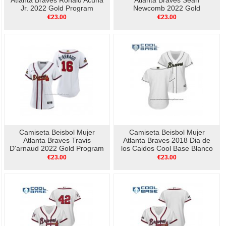
Atlanta Braves Ronald Acuna
Atlanta Braves Sean
Jr. 2022 Gold Program
Newcomb 2022 Gold
Replica Blanco
Program Replica Blanco
€23.00
€23.00
Camiseta Beisbol Mujer
Camiseta Beisbol Mujer
Atlanta Braves Travis
Atlanta Braves 2018 Dia de
D'arnaud 2022 Gold Program
los Caidos Cool Base Blanco
Replica Blanco
€23.00
€23.00