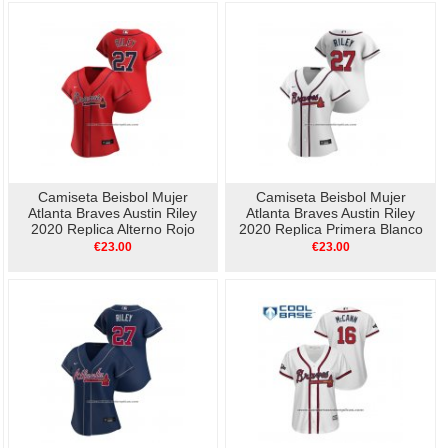
Camiseta Beisbol Mujer
Camiseta Beisbol Mujer
Atlanta Braves Austin Riley
Atlanta Braves Austin Riley
2020 Replica Alterno Rojo
2020 Replica Primera Blanco
€23.00
€23.00