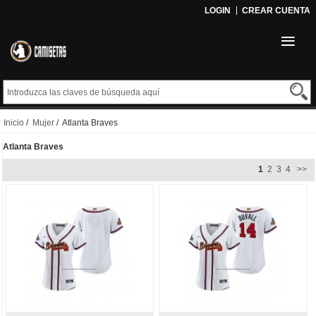
LOGIN
CREAR CUENTA
Inicio
/
Mujer
/ Atlanta Braves
Atlanta Braves
1
2
3
4
>>