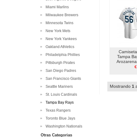
Miami Marlins
Milwaukee Brewers
Minnesota Twins
New York Mets
New York Yankees
Oakland Athletics
Camiseta
Philadelphia Phillies
Tampa Ba
Arozarena
Pittsburgh Pirates
Repli
€
San Diego Padres
San Francisco Giants
Mostrando
1
Seattle Mariners
St. Louis Cardinals
Tampa Bay Rays
Texas Rangers
Toronto Blue Jays
Washington Nationals
Otras Categorias