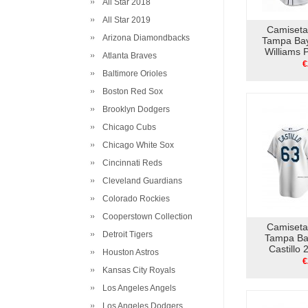
All Star 2018
All Star 2019
Camiseta
Arizona Diamondbacks
Tampa Bay
Williams
Atlanta Braves
B
€
Baltimore Orioles
Boston Red Sox
Brooklyn Dodgers
Chicago Cubs
Chicago White Sox
Cincinnati Reds
Cleveland Guardians
Colorado Rockies
Cooperstown Collection
Camiseta
Detroit Tigers
Tampa Ba
Castillo
Houston Astros
Repli
€
Kansas City Royals
Los Angeles Angels
Los Angeles Dodgers