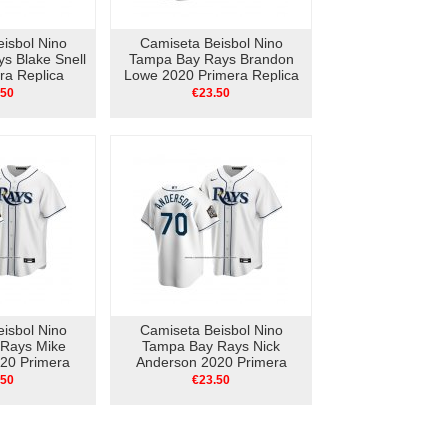
isbol Nino
Camiseta Beisbol Nino
s Blake Snell
Tampa Bay Rays Brandon
ra Replica
Lowe 2020 Primera Replica
nco
Blanco
.50
€23.50
isbol Nino
Camiseta Beisbol Nino
Rays Mike
Tampa Bay Rays Nick
20 Primera
Anderson 2020 Primera
 Blanco
Replica Blanco
.50
€23.50