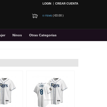
LOGIN
CREAR CUENTA
(
€0.00
)
0 ITEMS
jer
Ninos
Otras Categorias