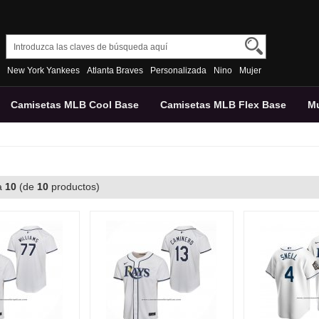
New York Yankees
Atlanta Braves
Personalizada
Nino
Mujer
Camisetas MLB Cool Base
Camisetas MLB Flex Base
Mu
a
10
(de
10
productos)