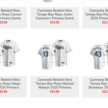
 Beisbol Nino
Camiseta Beisbol Nino
Camiseta Be
 Rays Carson
Tampa Bay Rays Junior
Tampa Bay Ray
 Primera Game
Caminero Primera Game
2020 Prime
lanco
Blanco
Bla
23.50
€23.50
€23
 Beisbol Nino
Camiseta Beisbol Nino
Camiseta Be
y Rays Diego
Tampa Bay Rays Manuel
Tampa Bay 
 2020 Primera
Margot 2020 Primera
Brosseau 20
ca Blanco
Replica Blanco
Replica
23.50
€23.50
€23