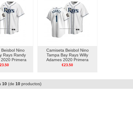
 Beisbol Nino
Camiseta Beisbol Nino
y Rays Randy
Tampa Bay Rays Willy
 2020 Primera
Adames 2020 Primera
ca Blanco
Replica Blanco
23.50
€23.50
a
10
(de
10
productos)