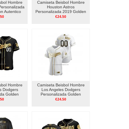
sbol Hombre
Camiseta Beisbol Hombre
 Personalizada
Houston Astros
on Autentico
Personalizada 2019 Golden
ro
Edition V Neck Negro
.50
€24.50
sbol Hombre
Camiseta Beisbol Hombre
s Dodgers
Los Angeles Dodgers
ada Golden
Personalizada Golden
ntico Negro
Edition Authentic Blanco
.50
€24.50