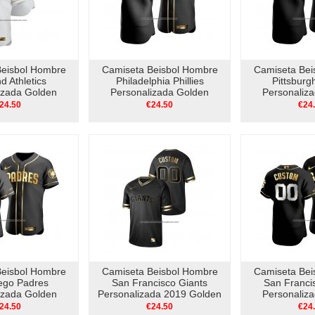
Beisbol Hombre
Camiseta Beisbol Hombre
Camiseta Bei
d Athletics
Philadelphia Phillies
Pittsburg
izada Golden
Personalizada Golden
Personaliz
thentic Blanco
Edition Autentico Negro
Edition Aute
24.50
€24.50
€24
Beisbol Hombre
Camiseta Beisbol Hombre
Camiseta Bei
ego Padres
San Francisco Giants
San Franci
izada Golden
Personalizada 2019 Golden
Personaliz
utentico Negro
Edition V Neck Negro
Edition Aute
24.50
€24.50
€24