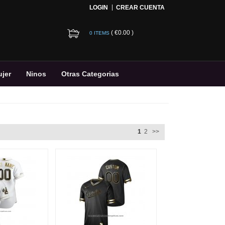
LOGIN
CREAR CUENTA
(
€0.00
)
0 ITEMS
jer
Ninos
Otras Categorias
1
2
>>