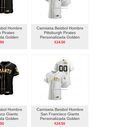
sbol Hombre
Camiseta Beisbol Hombre
h Pirates
Pittsburgh Pirates
ada Golden
Personalizada Golden
ntico Negro
Edition Authentic Blanco
.50
€24.50
sbol Hombre
Camiseta Beisbol Hombre
sco Giants
San Francisco Giants
ada Golden
Personalizada Golden
ntico Negro
Edition Authentic Blanco
.50
€24.50