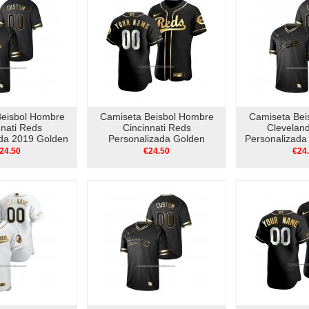
Beisbol Hombre
Camiseta Beisbol Hombre
Camiseta Bei
nnati Reds
Cincinnati Reds
Cleveland
ada 2019 Golden
Personalizada Golden
Personalizada
V Neck Negro
Edition Autentico Negro
Edition V 
24.50
€24.50
€24