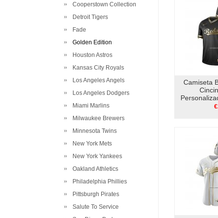
Cooperstown Collection
Detroit Tigers
Fade
Golden Edition
Houston Astros
Kansas City Royals
Los Angeles Angels
Camiseta 
Cinci
Los Angeles Dodgers
Personaliz
Edition 
Miami Marlins
€
Milwaukee Brewers
Minnesota Twins
New York Mets
New York Yankees
Oakland Athletics
Philadelphia Phillies
Pittsburgh Pirates
Salute To Service