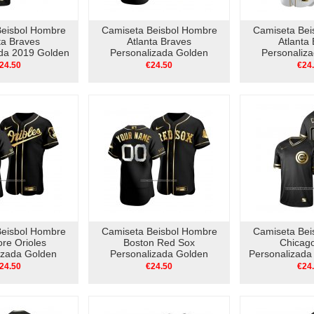
Beisbol Hombre
Camiseta Beisbol Hombre
Camiseta Bei
ta Braves
Atlanta Braves
Atlanta
ada 2019 Golden
Personalizada Golden
Personaliz
V Neck Negro
Edition Autentico Negro Oro
Edition Auth
24.50
€24.50
€24
Beisbol Hombre
Camiseta Beisbol Hombre
Camiseta Bei
ore Orioles
Boston Red Sox
Chicag
izada Golden
Personalizada Golden
Personalizada
utentico Negro
Edition Autentico Negro
Edition V 
24.50
€24.50
€24