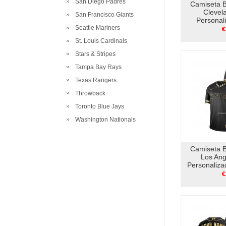
San Diego Padres
Camiseta 
Clevel
San Francisco Giants
Personal
Seattle Mariners
Edition Au
€
St. Louis Cardinals
Stars & Stripes
Tampa Bay Rays
Texas Rangers
Throwback
Toronto Blue Jays
Washington Nationals
Camiseta 
Los Ang
Personaliz
Edition 
€