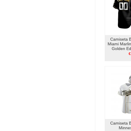
Camiseta 
Miami Marli
Golden Edi
N
€
Camiseta 
Minne