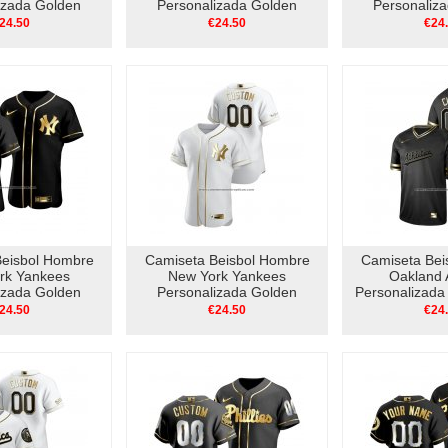
izada Golden
Personalizada Golden
Personaliz
thentic Blanco
Edition Autentico Negro
Edition Auth
24.50
€24.50
€24
Beisbol Hombre
Camiseta Beisbol Hombre
Camiseta Bei
rk Yankees
New York Yankees
Oakland A
izada Golden
Personalizada Golden
Personalizada
utentico Negro
Edition Authentic Blanco
Edition V 
24.50
€24.50
€24