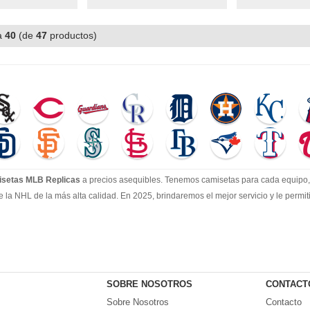
a
40
(de
47
productos)
setas MLB Replicas
a precios asequibles. Tenemos camisetas para cada equipo, 
e la NHL de la más alta calidad. En 2025, brindaremos el mejor servicio y le perm
SOBRE NOSOTROS
CONTACT
Sobre Nosotros
Contacto