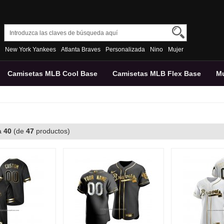
New York Yankees
Atlanta Braves
Personalizada
Nino
Mujer
Camisetas MLB Cool Base
Camisetas MLB Flex Base
Mu
a
40
(de
47
productos)