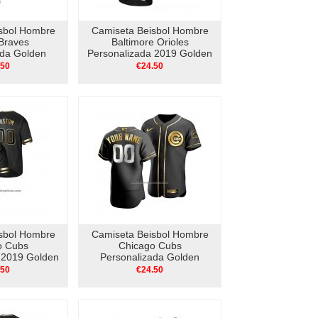
sbol Hombre
Camiseta Beisbol Hombre
 Braves
Baltimore Orioles
ada Golden
Personalizada 2019 Golden
entic Blanco
Edition V Neck Negro
.50
€24.50
sbol Hombre
Camiseta Beisbol Hombre
o Cubs
Chicago Cubs
 2019 Golden
Personalizada Golden
Neck Negro
Edition Autentico Negro
.50
€24.50