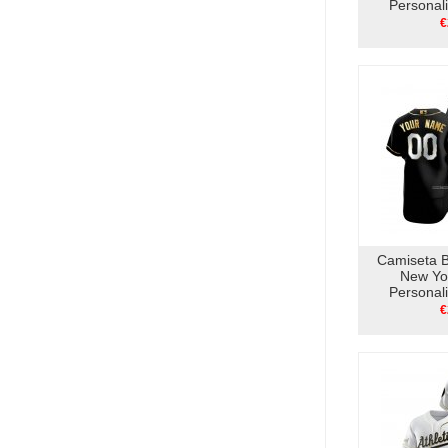
Personal
Edition Au
€
Camiseta 
New Yo
Personal
Edition A
€