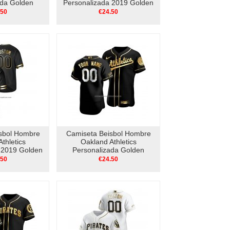
ada Golden
Personalizada 2019 Golden
entic Blanco
Edition V Neck Negro
.50
€24.50
sbol Hombre
Camiseta Beisbol Hombre
thletics
Oakland Athletics
 2019 Golden
Personalizada Golden
Neck Negro
Edition Autentico Negro
.50
€24.50