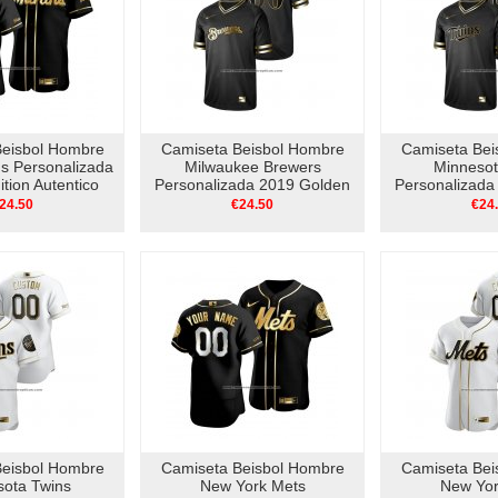
Beisbol Hombre
Camiseta Beisbol Hombre
Camiseta Bei
ns Personalizada
Milwaukee Brewers
Minnesot
tion Autentico
Personalizada 2019 Golden
Personalizada
egro
Edition V Neck Negro
Edition V 
24.50
€24.50
€24
Beisbol Hombre
Camiseta Beisbol Hombre
Camiseta Bei
sota Twins
New York Mets
New Yor