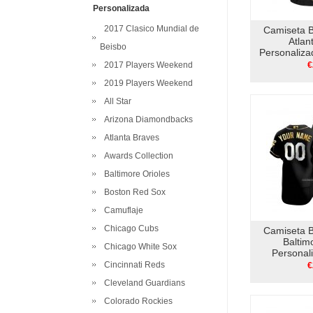
Personalizada
2017 Clasico Mundial de
Camiseta 
Atlan
Beisbo
Personaliz
Edition 
2017 Players Weekend
€
2019 Players Weekend
All Star
Arizona Diamondbacks
Atlanta Braves
Awards Collection
Baltimore Orioles
Boston Red Sox
Camuflaje
Chicago Cubs
Camiseta 
Baltim
Chicago White Sox
Personal
Edition A
Cincinnati Reds
€
Cleveland Guardians
Colorado Rockies