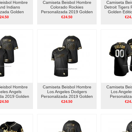
Beisbol Hombre
Camiseta Beisbol Hombre
Camiseta Bei
and Indians
Colorado Rockies
Detroit Tigers
izada Golden
Personalizada 2019 Golden
Golden Editi
thentic Blanco
Edition V Neck Negro
Neg
24.50
€24.50
€24
Beisbol Hombre
Camiseta Beisbol Hombre
Camiseta Bei
eles Angels
Los Angeles Dodgers
Los Angele
ada 2019 Golden
Personalizada 2019 Golden
Personaliz
V Neck Negro
Edition V Neck Negro
Edition Aute
24.50
€24.50
€24