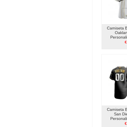
Camiseta 
Oaklan
Personal
Edition Au
€
Camiseta 
San Di
Personal
Edition A
€