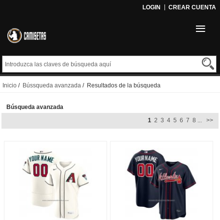
LOGIN
CREAR CUENTA
Inicio
/
Bússqueda avanzada
/ Resultados de la búsqueda
Búsqueda avanzada
1
2
3
4
5
6
7
8
...
>>