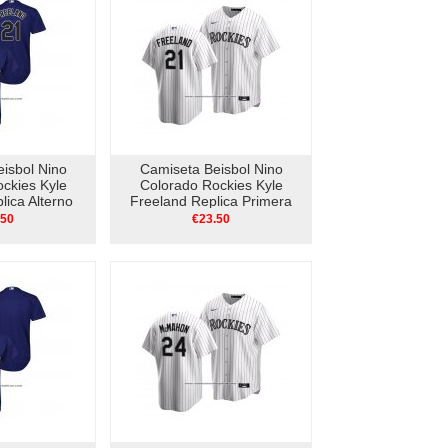
isbol Nino
Camiseta Beisbol Nino
ckies Kyle
Colorado Rockies Kyle
lica Alterno
Freeland Replica Primera
eta
2020 Blanco
.50
€23.50