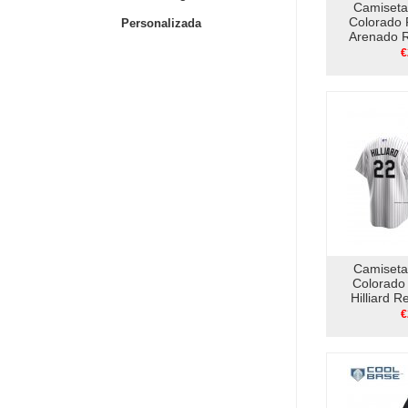
Camiseta
Colorado 
Personalizada
Arenado R
V
€
Camiseta
Colorado
Hilliard R
202
€