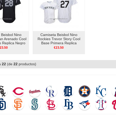
 Beisbol Nino
Camiseta Beisbol Nino
an Arenado Cool
Rockies Trevor Story Cool
o Replica Negro
Base Primera Replica
Blanco
23.50
€23.50
a
22
(de
22
productos)