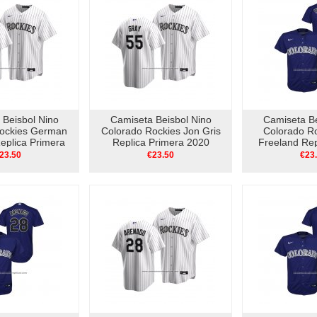
 Beisbol Nino
Camiseta Beisbol Nino
Camiseta Be
Rockies German
Colorado Rockies Jon Gris
Colorado Ro
eplica Primera
Replica Primera 2020
Freeland Rep
0 Blanco
Blanco
Viol
23.50
€23.50
€23