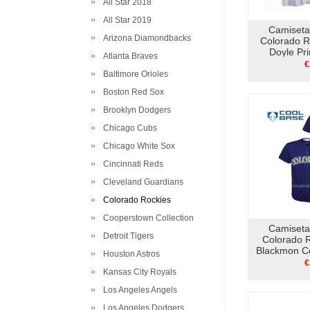
All Star 2018
All Star 2019
Camiseta
Arizona Diamondbacks
Colorado R
Doyle Pr
Atlanta Braves
B
€
Baltimore Orioles
Boston Red Sox
Brooklyn Dodgers
Chicago Cubs
Chicago White Sox
Cincinnati Reds
Cleveland Guardians
Colorado Rockies
Cooperstown Collection
Camiseta
Detroit Tigers
Colorado R
Blackmon Co
Houston Astros
V
€
Kansas City Royals
Los Angeles Angels
Los Angeles Dodgers