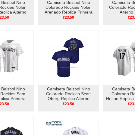
 Beisbol Nino
Camiseta Beisbol Nino
Camiseta Be
Rockies Nolan
Colorado Rockies Nolan
Colorado Roc
eplica Alterno
Arenado Replica Primera
Alterno 
ioleta
2020 Blanco
23.50
€23.50
€23
 Beisbol Nino
Camiseta Beisbol Nino
Camiseta Be
 Rockies Sam
Colorado Rockies Scott
Colorado Ro
eplica Primera
Oberg Replica Alterno
Helton Replica
0 Blanco
Violeta
Bla
23.50
€23.50
€23