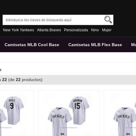
New York Yankees
Atlanta Braves
Personalizada
Nino
Mujer
Camisetas MLB Cool Base
Camisetas MLB Flex Base
Mu
s
a
22
(de
22
productos)