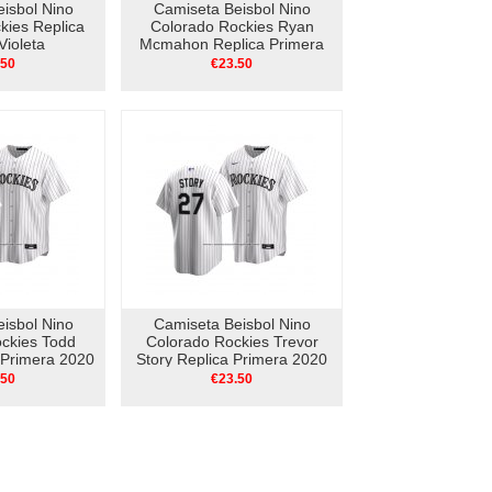
isbol Nino
Camiseta Beisbol Nino
kies Replica
Colorado Rockies Ryan
Violeta
Mcmahon Replica Primera
2020 Blanco
.50
€23.50
isbol Nino
Camiseta Beisbol Nino
ckies Todd
Colorado Rockies Trevor
 Primera 2020
Story Replica Primera 2020
nco
Blanco
.50
€23.50