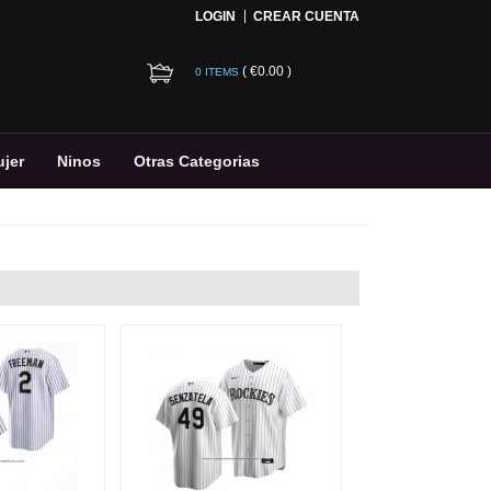
LOGIN
CREAR CUENTA
(
€0.00
)
0 ITEMS
jer
Ninos
Otras Categorias