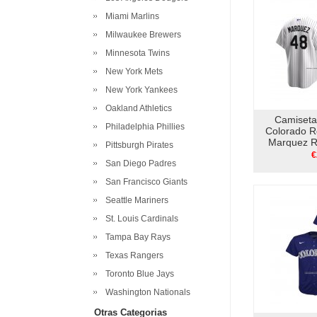
Miami Marlins
Milwaukee Brewers
Minnesota Twins
New York Mets
New York Yankees
Oakland Athletics
Camiseta
Philadelphia Phillies
Colorado 
Marquez R
Pittsburgh Pirates
202
€
San Diego Padres
San Francisco Giants
Seattle Mariners
St. Louis Cardinals
Tampa Bay Rays
Texas Rangers
Toronto Blue Jays
Washington Nationals
Otras Categorias