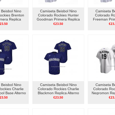
 Beisbol Nino
Camiseta Beisbol Nino
Camiseta Be
ockies Brenton
Colorado Rockies Hunter
Colorado Ro
imera Replica
Goodman Primera Replica
Freeman Prim
lanco
Blanco
Bla
23.50
€23.50
€23
 Beisbol Nino
Camiseta Beisbol Nino
Camiseta Be
ockies Charlie
Colorado Rockies Charlie
Colorado Roc
ol Base Alterno
Blackmon Replica Alterno
Negromon Rep
ioleta
Violeta
2020 B
23.50
€23.50
€23