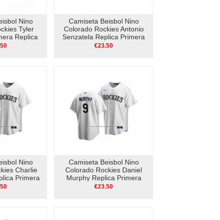
isbol Nino
Camiseta Beisbol Nino
ckies Tyler
Colorado Rockies Antonio
era Replica
Senzatela Replica Primera
nco
2020 Blanco
.50
€23.50
isbol Nino
Camiseta Beisbol Nino
kies Charlie
Colorado Rockies Daniel
lica Primera
Murphy Replica Primera
lanco
2020 Blanco
.50
€23.50