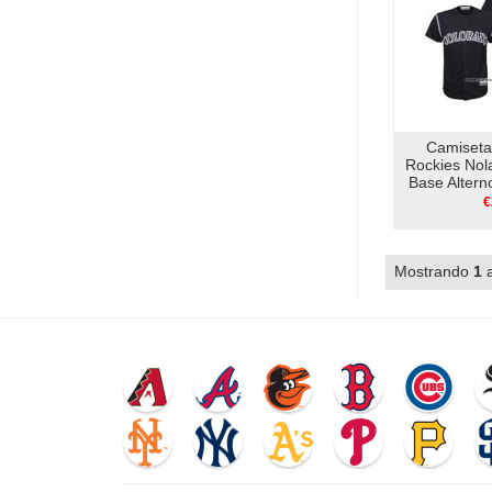
Camiseta
Rockies Nol
Base Altern
€
Mostrando
1