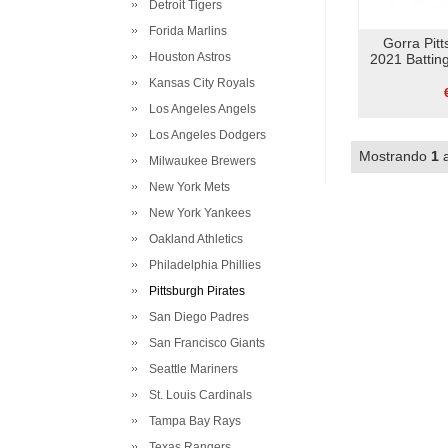
Detroit Tigers
Forida Marlins
Gorra Pitt
Houston Astros
2021 Battin
Kansas City Royals
Los Angeles Angels
Los Angeles Dodgers
Mostrando
1
Milwaukee Brewers
New York Mets
New York Yankees
Oakland Athletics
Philadelphia Phillies
Pittsburgh Pirates
San Diego Padres
San Francisco Giants
Seattle Mariners
St. Louis Cardinals
Tampa Bay Rays
Texas Rangers