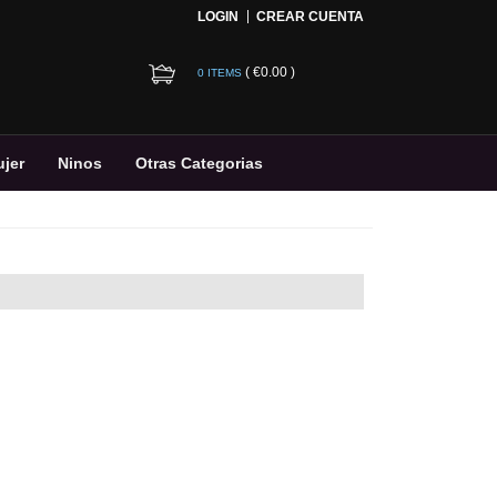
LOGIN
CREAR CUENTA
(
€0.00
)
0 ITEMS
jer
Ninos
Otras Categorias