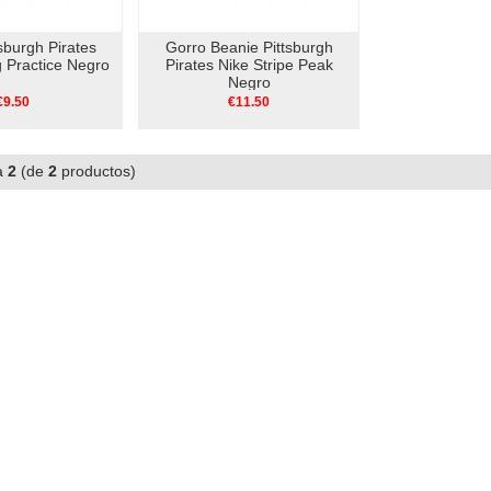
sburgh Pirates
Gorro Beanie Pittsburgh
g Practice Negro
Pirates Nike Stripe Peak
Negro
€9.50
€11.50
a
2
(de
2
productos)