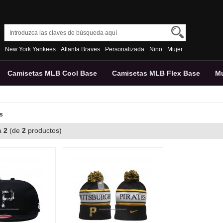
New York Yankees
Atlanta Braves
Personalizada
Nino
Mujer
Camisetas MLB Cool Base
Camisetas MLB Flex Base
Mu
es
a
2
(de
2
productos)