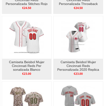
Cincinnati Reds
Cincinnati Reds
Personalizada Stitches Rojo
Personalizada Throwback
Negro
1961 Cool Base Blanco Rojo
€24.50
€24.50
Camiseta Beisbol Mujer
Camiseta Beisbol Mujer
Cincinnati Reds Per
Cincinnati Reds
sonalizada Blanco
Personalizada 2020 Replica
Primera Blanco
€23.00
€23.00