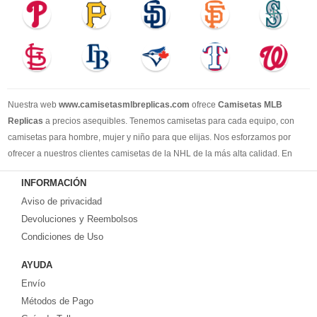
Nuestra web
www.camisetasmlbreplicas.com
ofrece
Camisetas MLB
Replicas
a precios asequibles. Tenemos camisetas para cada equipo, con
camisetas para hombre, mujer y niño para que elijas. Nos esforzamos por
ofrecer a nuestros clientes camisetas de la NHL de la más alta calidad. En
2025, brindaremos el mejor servicio y le permitiremos comprar los mejores
INFORMACIÓN
productos de camisetas de la NHL.
Aviso de privacidad
Devoluciones y Reembolsos
Condiciones de Uso
AYUDA
Envío
Métodos de Pago