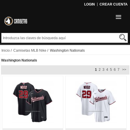
LOGIN
CREAR CUENTA
Inicio
/
Camisetas MLB Nike
/ Washington Nationals
Washington Nationals
1
2
3
4
5
6
7
>>