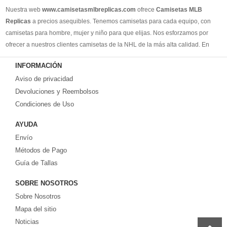
Nuestra web
www.camisetasmlbreplicas.com
ofrece
Camisetas MLB
Replicas
a precios asequibles. Tenemos camisetas para cada equipo, con
camisetas para hombre, mujer y niño para que elijas. Nos esforzamos por
ofrecer a nuestros clientes camisetas de la NHL de la más alta calidad. En
2025, brindaremos el mejor servicio y le permitiremos comprar los mejores
INFORMACIÓN
productos de camisetas de la NHL.
Aviso de privacidad
Devoluciones y Reembolsos
Condiciones de Uso
AYUDA
Envío
Métodos de Pago
Guía de Tallas
SOBRE NOSOTROS
Sobre Nosotros
Mapa del sitio
Noticias