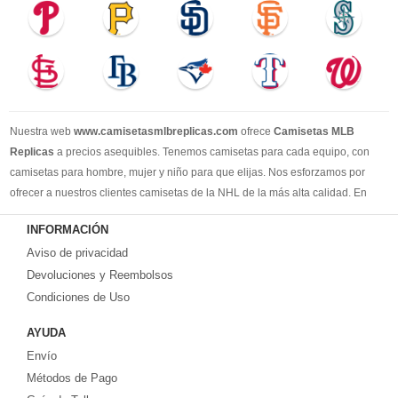
Nuestra web
www.camisetasmlbreplicas.com
ofrece
Camisetas MLB
Replicas
a precios asequibles. Tenemos camisetas para cada equipo, con
camisetas para hombre, mujer y niño para que elijas. Nos esforzamos por
ofrecer a nuestros clientes camisetas de la NHL de la más alta calidad. En
2025, brindaremos el mejor servicio y le permitiremos comprar los mejores
INFORMACIÓN
productos de camisetas de la NHL.
Aviso de privacidad
Devoluciones y Reembolsos
Condiciones de Uso
AYUDA
Envío
Métodos de Pago