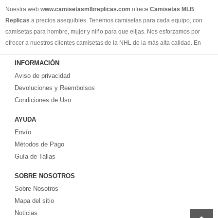
Nuestra web
www.camisetasmlbreplicas.com
ofrece
Camisetas MLB
Replicas
a precios asequibles. Tenemos camisetas para cada equipo, con
camisetas para hombre, mujer y niño para que elijas. Nos esforzamos por
ofrecer a nuestros clientes camisetas de la NHL de la más alta calidad. En
2025, brindaremos el mejor servicio y le permitiremos comprar los mejores
INFORMACIÓN
productos de camisetas de la NHL.
Aviso de privacidad
Devoluciones y Reembolsos
Condiciones de Uso
AYUDA
Envío
Métodos de Pago
Guía de Tallas
SOBRE NOSOTROS
Sobre Nosotros
Mapa del sitio
Noticias