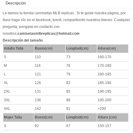
Descripción
Le damos la
tienda carmisetas MLB replicas
. Si te gusta nuestra página, por
favor haga clic en el facebook, tuenti, compartiendo nuestros bienes. Cualquier
pregunta, pongase en contacto con
nosotros:
camisetasmlbreplicas@hotmail.com
Descripción del tamaño
Adulto Talla
Busto(cm)
Longitud(cm)
Altura(cm)
S
110
73
160-170
M
116
76
170-180
L
121
79
180-185
XL
126
82
185-190
2XL
131
85
190-195
3XL
136
88
195-200
4XL
142
91
>200
Mujer Talla
Busto(cm)
Longitud
(cm)
Altura (cm)
S
92
67
150-157