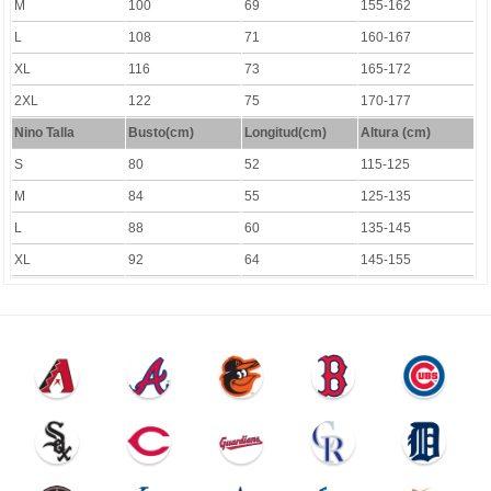
M
100
69
155-162
L
108
71
160-167
XL
116
73
165-172
2XL
122
75
170-177
Nino Talla
Busto(cm)
Longitud
(cm)
Altura (cm)
S
80
52
115-125
M
84
55
125-135
L
88
60
135-145
XL
92
64
145-155