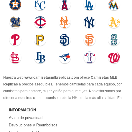
Nuestra web
www.camisetasmlbreplicas.com
ofrece
Camisetas MLB
Replicas
a precios asequibles. Tenemos camisetas para cada equipo, con
camisetas para hombre, mujer y niño para que elijas. Nos esforzamos por
ofrecer a nuestros clientes camisetas de la NHL de la más alta calidad. En
2025, brindaremos el mejor servicio y le permitiremos comprar los mejores
INFORMACIÓN
productos de camisetas de la NHL.
Aviso de privacidad
Devoluciones y Reembolsos